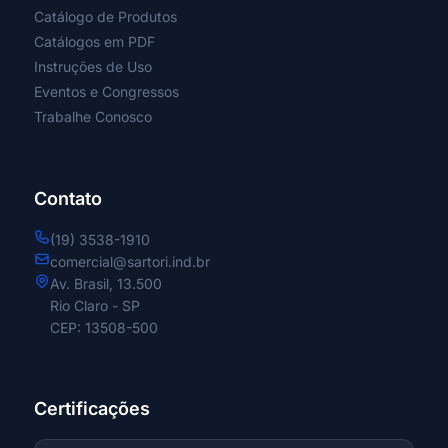
Catálogo de Produtos
Catálogos em PDF
Proximal Curta
Instruções de Uso
Eventos e Congressos
Proximal Longa
Trabalhe Conosco
Retrógrada
Contato
Rosca Total e Parcial
(19) 3538-1910
Sistema de Fixação Cervical Posterior
comercial@sartori.ind.br
Av. Brasil, 13.500
Rio Claro - SP
Sistema de Fixação para
CEP: 13508-500
Laminoplastia
Splint Nasal
Certificações
Standard