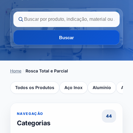
Buscar
Home
Rosca Total e Parcial
Todos os Produtos
Aço Inox
Alumínio
Ancho
NAVEGAÇÃO
44
Categorias