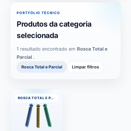
Arruelas
PORTFÓLIO TÉCNICO
Botão Fechamento de Crânio
Produtos da categoria
selecionada
Brocas Anchorflex
1 resultado encontrado em
Rosca Total e
Buco 1,5 / 2,0
Parcial
.
Rosca Total e Parcial
Limpar filtros
Com Hidroxiapatita Estéril
Compressivo
ROSCA TOTAL E PARCIAL
Distrator Palatal
E-Button Direct
E-Button T-Fix